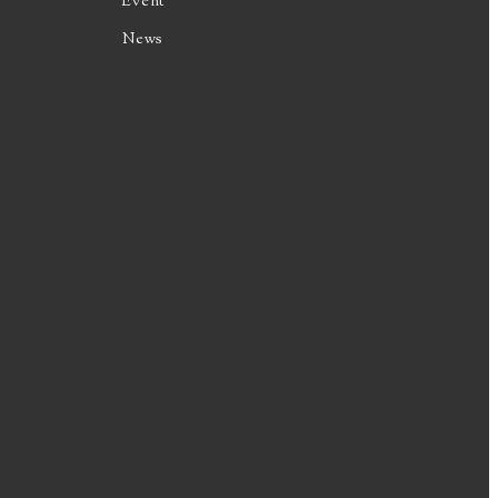
Event
News