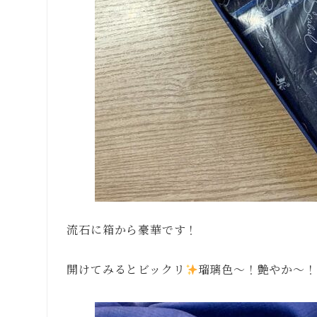
流石に箱から豪華です！
開けてみるとビックリ
瑠璃色〜！艶やか〜！