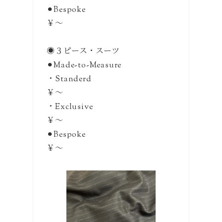
⚫︎Bespoke
￥〜
◉３ピース・スーツ
⚫︎Made-to-Measure
・Standerd
￥〜
・Exclusive
￥〜
⚫︎Bespoke
￥〜