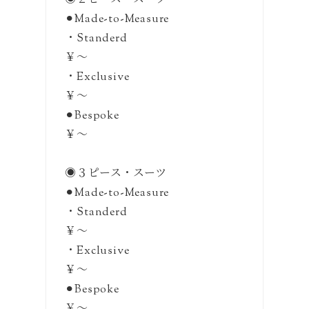
◉２ピース・スーツ
⚫︎Made-to-Measure
・Standerd
￥〜
・Exclusive
￥〜
⚫︎Bespoke
￥〜
◉３ピース・スーツ
⚫︎Made-to-Measure
・Standerd
￥〜
・Exclusive
￥〜
⚫︎Bespoke