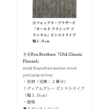
⑥フォックス・ブラザーズ
『オールド クラシック フ
ランネル』ピンストライプ
幅１.０cm
☝️⑥Fox Brothers『Old Classic
Flannel』
100% Superfine merino wool
300/330g-11/12oz
・色柄（在庫：２着分）
ミディアムグレー ピンストライプ
（幅１.０cm）
・価格