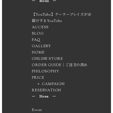
ー Menu ー
【YouTube】テーラーブレイズがお
届けするYouTube
ACCESS
BLOG
FAQ
GALLERY
HOME
ONLINE STORE
ORDER GUIDE｜ご注文の流れ
PHILOSOPHY
PRICE
CAMPAIGN
RESERVATION
ー News ー
Event