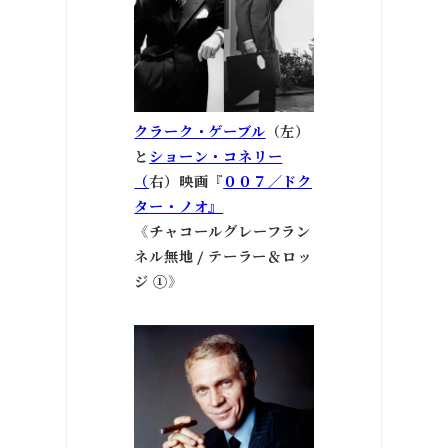
クラーク・ゲーブル
（左）
と
ショーン・コネリー
（
右）映画『
００７／ドク
ター・ノオ』
《チャコールグレーフラン
ネル無地 / テーラー＆ロッ
ジ ①
》