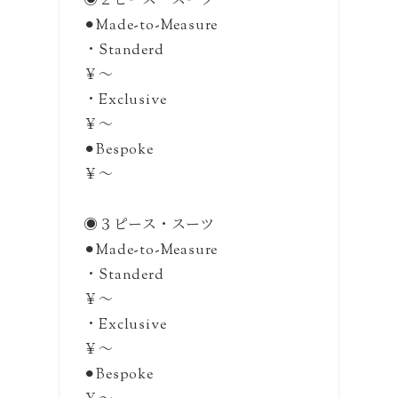
◉２ピース・スーツ
⚫︎Made-to-Measure
・Standerd
￥〜
・Exclusive
￥〜
⚫︎Bespoke
￥〜
◉３ピース・スーツ
⚫︎Made-to-Measure
・Standerd
￥〜
・Exclusive
￥〜
⚫︎Bespoke