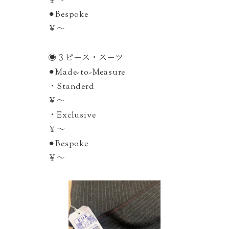
￥〜
⚫︎Bespoke
￥〜
◉３ピース・スーツ
⚫︎Made-to-Measure
・Standerd
￥〜
・Exclusive
￥〜
⚫︎Bespoke
￥〜