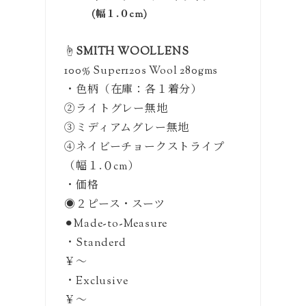
(幅１.０cm)
☝️
SMITH WOOLLENS
100% Super120s Wool 280gms
・色柄（在庫：各１着分）
②ライトグレー無地
③ミディアムグレー無地
④ネイビーチョークストライプ
（幅１.０cm）
・価格
◉２ピース・スーツ
⚫︎Made-to-Measure
・Standerd
￥〜
・Exclusive
￥〜