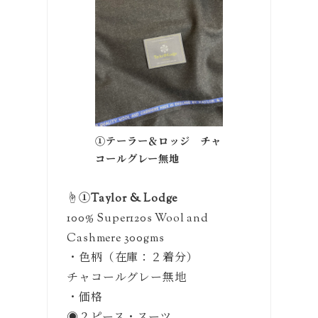
①テーラー＆ロッジ チャ
コールグレー無地
☝️
①Taylor & Lodge
100% Super120s Wool and
Cashmere 300gms
・色柄（在庫：２着分）
チャコールグレー無地
・価格