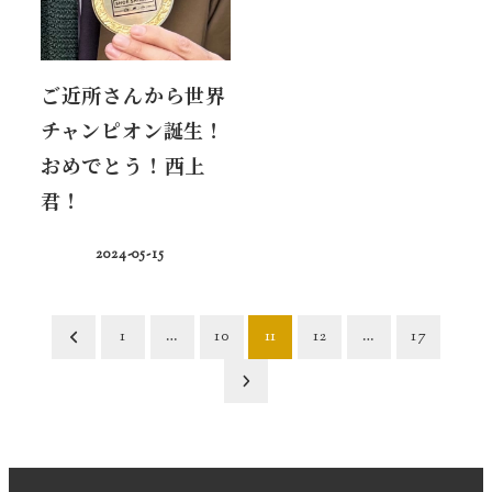
ご近所さんから世界
チャンピオン誕生！
おめでとう！西上
君！
2024-05-15
投
1
…
10
11
12
…
17
稿
の
ペ