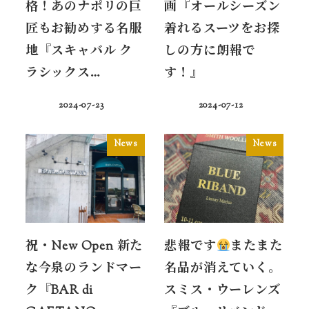
格！あのナポリの巨
画『オールシーズン
匠もお勧めする名服
着れるスーツをお探
地『スキャバル ク
しの方に朗報で
ラシックス…
す！』
2024-07-23
2024-07-12
News
News
祝・New Open 新た
悲報です
またまた
な今泉のランドマー
名品が消えていく。
ク『BAR di
スミス・ウーレンズ