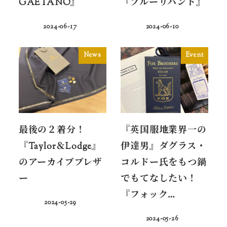
GAETANO』
『ブルーリバンド』
2024-06-17
2024-06-10
News
Event
最後の２着分！
『英国服地業界一の
『Taylor＆Lodge』
伊達男』ダグラス・
のアーカイブブレザ
コルドー氏をもつ鍋
ー
でもてなしたい！
『フォック…
2024-05-29
2024-05-26