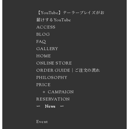
【YouTube】テーラーブレイズがお
届けするYouTube
ACCESS
BLOG
FAQ
GALLERY
HOME
ONLINE STORE
ORDER GUIDE｜ご注文の流れ
PHILOSOPHY
PRICE
CAMPAIGN
RESERVATION
ー News ー
Event